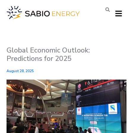
Skip
Menu
to
content
Global Economic Outlook:
Predictions for 2025
August 28, 2025