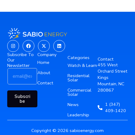
Instagram
Facebook
X-
Linkedin
twitter
Subscribe To
Company
Categories
Contact
Our
Home
455 West
Newsletter
Watch & Learn
E
E
Orchard Street
About
Residential
m
m
Kings
Solar
a
Contact
a
Mountain, NC
i
i
Commercial
280867
Solar
l
l
Subscri
*
E
be
1 (347)
News
m
409-1420
a
Leadership
i
l
Copyright © 2026 sabioenergy.com
E