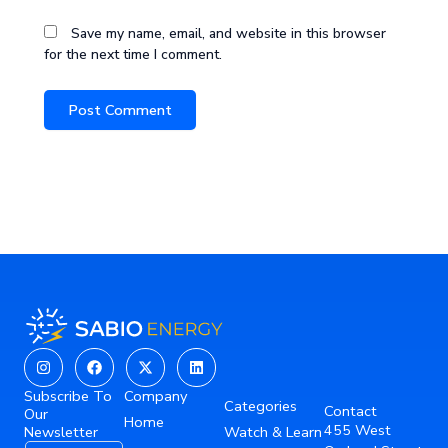
Save my name, email, and website in this browser
for the next time I comment.
Instagram
Facebook
X-
Linkedin
twitter
Subscribe To
Company
Categories
Contact
Our
Home
455 West
Newsletter
Watch & Learn